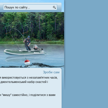
Зроби сам
я використовується з незапам'ятних часів,
ю джентельменський набір снастей і
и "мишу" самостійно, і поділитися з вами