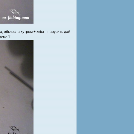
, обклеєна хутром + хвіст - парусить дай
ємо її.