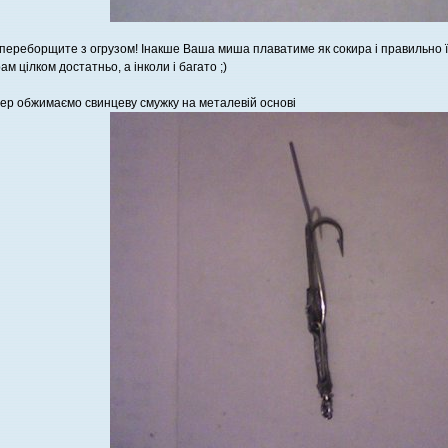
переборщите з огрузом! Інакше Ваша миша плаватиме як сокира і правильно її
рам цілком достатньо, а інколи і багато ;)
ер обжимаємо свинцеву смужку на металевій основі