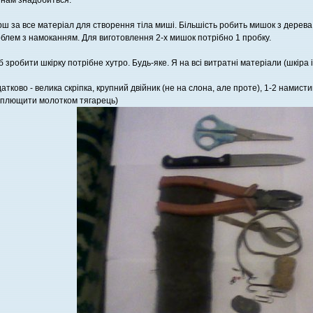
нам знадобиться:
ш за все матеріал для створення тіла миші. Більшість робить мишок з дерева,
блем з намоканням. Для виготовлення 2-х мишок потрібно 1 пробку.
 зробити шкірку потрібне хутро. Будь-яке. Я на всі витратні матеріали (шкіра і 
атково - велика скріпка, крупний двійник (не на слона, але проте), 1-2 намис
плющити молотком тягарець)