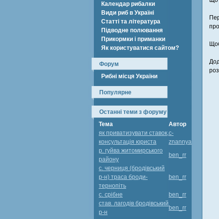
Що 
Календар рибалки
Види риб в Україні
Пер
Статті та література
про
Підводне полювання
Прикормки і приманки
Щоб
Як користуватися сайтом?
Дод
Форум
роз
Рибні місця України
Популярне
Останні теми з форуму
Тема
Автор
як приватизувати ставок,
c-
консультація юриста
znannya
р. гуйва житомирського
ben_rr
району
с. черниця (бродівський
р-н) траса броди-
ben_rr
тернопіть
с. срібне
ben_rr
став. лагодів бродівський
ben_rr
р-н