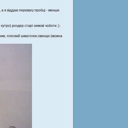
 а я віддаю перевагу пробці - менше
хутро) роздер старі зимові чоботи ;) .
тинки, плоский шматочок свинцю (можна