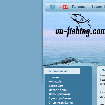
Головна
Зворотні
"
Головне меню
Нед
Новини
і з
Кулінарія
зах
Зроби сам
Методи лову
Пох
Фото з рибалки
дос
Відео з рибалки
Словник рибалки