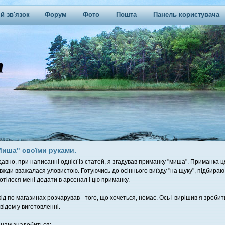
й зв'язок
Форум
Фото
Пошта
Панель користувача
Миша" своїми руками.
авно, при написанні однієї із статей, я згадував приманку "миша". Приманка ц
авжди вважалася уловистою. Готуючись до осіннього виїзду "на щуку", підбира
отілося мені додати в арсенал і цю приманку.
ід по магазинах розчарував - того, що хочеться, немає. Ось і вирішив я зробит
відом у виготовленні.