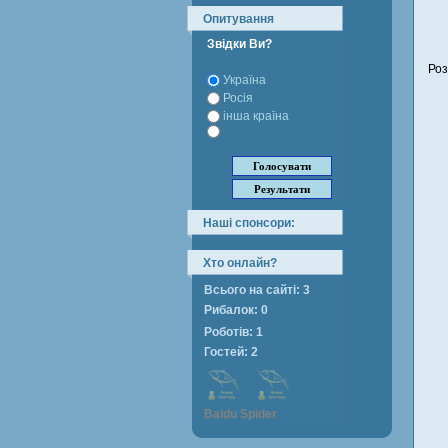
Опитування
Звідки Ви?
Роз
Україна
Росія
інша країна
Наші спонсори:
Хто онлайн?
Всього на сайті: 3
Рибалок: 0
Роботів: 1
Гостей: 2
Baidu Spider