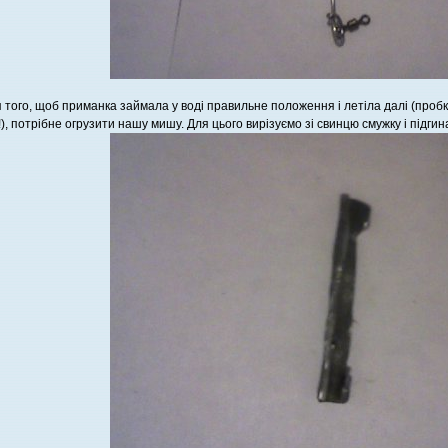
 того, щоб приманка займала у воді правильне положення і летіла далі (пробка
!), потрібне огрузити нашу мишу. Для цього вирізуємо зі свинцю смужку і підгина