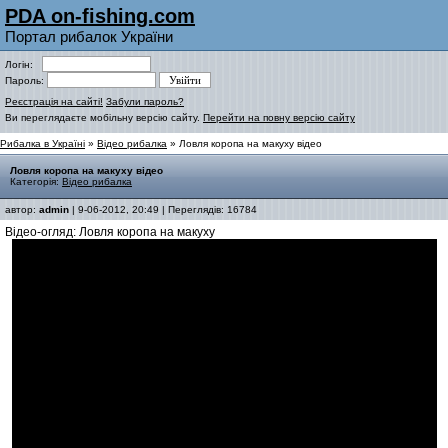
PDA on-fishing.com
Портал рибалок України
Логін:
Пароль:
Реєстрація на сайті!
Забули пароль?
Ви переглядаєте мобільну версію сайту.
Перейти на повну версію сайту
Рибалка в Україні
»
Відео рибалка
» Ловля коропа на макуху відео
Ловля коропа на макуху відео
Категорія:
Відео рибалка
автор:
admin
| 9-06-2012, 20:49 | Переглядів: 16784
Відео-огляд: Ловля коропа на макуху