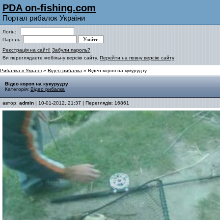
PDA on-fishing.com
Портал рибалок України
Логін:
Пароль:
Реєстрація на сайті!
Забули пароль?
Ви переглядаєте мобільну версію сайту.
Перейти на повну версію сайту
Рибалка в Україні
»
Відео рибалка
» Відео короп на кукурудзу
Відео короп на кукурудзу
Категорія:
Відео рибалка
автор:
admin
| 10-01-2012, 21:37 | Переглядів: 16861