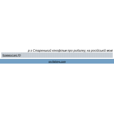
p.s Старенький кінофільм про рибалку, на російській мові
Комментарі (0)
on-fishing.com