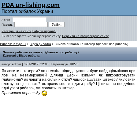
PDA on-fishing.com
Портал рибалок України
Логін:
Пароль:
Реєстрація на сайті!
Забули пароль?
Ви переглядаєте мобільну версію сайту.
Перейти на повну версію сайту
Рибалка в Україні
»
Відео рибалка
» Зимова рибалка на штекер (Діалоги про рибалку)
Зимова рибалка на штекер (Діалоги про рибалку)
Категорія:
Відео рибалка
автор:
admin
| 3-01-2012, 22:03 | Переглядів: 10273
Як ловити штекером? яка техніка підгодовування буде найдоцільнішою при
лові на незамерзаючій ділянці Десни взимку? як використовувати
глибиномір? як ловити на сильній струї? чим оснащувати штекер? як ловити
плотву на цю снасть? як правильно виводити рибу? Ці питання неодмінно
гідні уваги рибалок, які ловлять на штекер.
Приємного перегляду