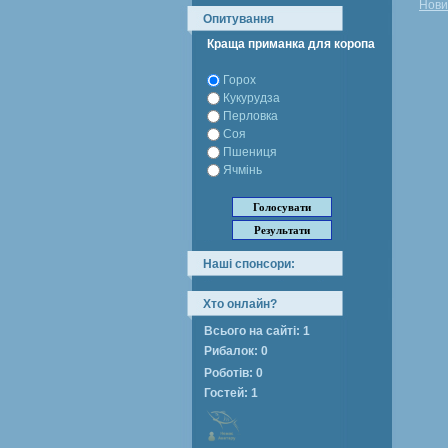
Нови
Опитування
Краща приманка для коропа
Горох
Кукурудза
Перловка
Соя
Пшениця
Ячмінь
Наші спонсори:
Хто онлайн?
Всього на сайті: 1
Рибалок: 0
Роботів: 0
Гостей: 1