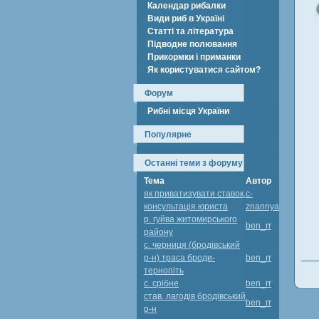
Календар рибалки
Види риб в Україні
Статті та література
Підводне полювання
Прикормки і приманки
Як користуватися сайтом?
Форум
Рибні місця України
Популярне
Останні теми з форуму
Тема
Автор
як приватизувати ставок,
c-
консультація юриста
znannya
р. гуйва житомирського
ben_rr
району
с. черниця (бродівський
р-н) траса броди-
ben_rr
тернопіть
с. срібне
ben_rr
став. лагодів бродівський
ben_rr
р-н