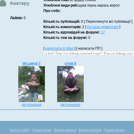
Улюблені снасті:
фідер спінінг
Улюблені види риб:
щука окунь карась короп
Про себе:
Лайків:
0
Кількість публікацій:
0 [ Переглянути всі публікації ]
Кількість коментарів:
2 [
Останні коментарі
]
Кількість відповідей на форумі:
17
Кількість тем на форумі:
0
[
надіслати E-Mail
] [ написати ПП ]
біл.амур 7
улов 8
детальніше
детальніше
Карта сайту
,
Ловля щуки
,
Ловля карася
,
Ловля коропа
,
Ловля окуня