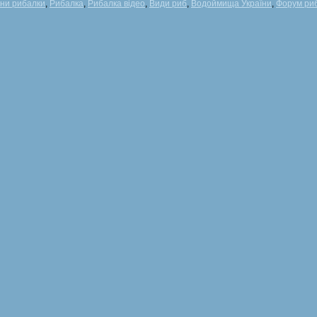
ни рибалки
,
Рибалка
,
Рибалка відео
,
Види риб
,
Водоймища України
,
Форум ри