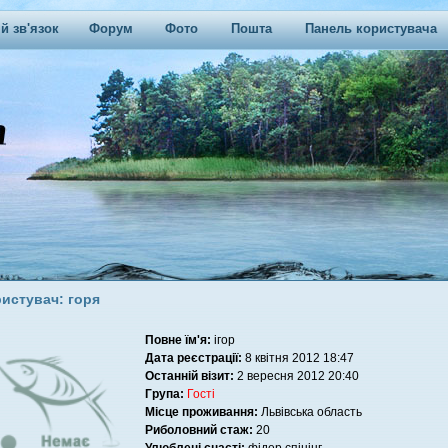
й зв'язок
Форум
Фото
Пошта
Панель користувача
истувач: горя
Повне їм'я:
ігор
Дата реєстрації:
8 квітня 2012 18:47
Останній візит:
2 вересня 2012 20:40
Група:
Гості
Місце проживання:
Львівська область
Риболовний стаж:
20