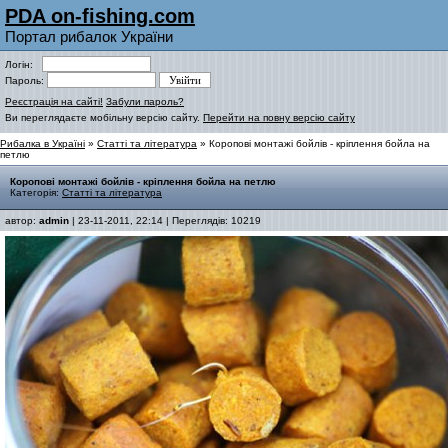
PDA on-fishing.com
Портал рибалок України
Логін:
Пароль:
Реєстрація на сайті!
Забули пароль?
Ви переглядаєте мобільну версію сайту.
Перейти на повну версію сайту
Рибалка в Україні
»
Статті та література
» Коропові монтажі бойлів - кріплення бойла на
петлю
Коропові монтажі бойлів - кріплення бойла на петлю
Категорія:
Статті та література
автор:
admin
| 23-11-2011, 22:14 | Переглядів: 10219