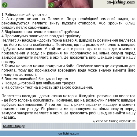
1 Робимо звичайну петлю.
2 Затягуємо петлю на Пеллетс. Якщо необхідний силовий кидок, то
рекомендується пеллетс знизу піджати стопором. Або зробити більш
складну петлю само-удавку.
3 Відрізаємо шматочок силіконової трубочки.
4 Просмикуємо гачок через повідок і трубочку.
Пеллетс як насадка - досить тонка матерія. Швидкість розчинення пеллетса
- це його головна особливість. Помічено, що на розмоклий пеллетс швидше
відбувається клювання. У той же час, є ризик втратити насадки в момент
приземлення у воду. Як рішення ми пропонуємо на кілька секунд перед
закидом занурити пеллетс в окріп. Це дозволить рибі швидше знайти нашу
насадку.
5 Таким же чином можна прикріпити бойл. Особливо часто це актуально для
поп-апа, тому що проникаюча всередину вода може значно змінити його
плавучі властивості.
6 Вяжемо звичайний безвузлові вузол.
7 Повідець готовий для упіймання трофея.
8 На останок тест на вірність зв'язаного оснащення.
Пеллетс як насадка - досить тонка матерія. Швидкість розчинення пеллетса
- це його головна особливість. Помічено, що на розмоклий пеллетс швидше
відбувається клювання. У той же час, є ризик втратити насадки в момент
приземлення у воду. Як рішення ми пропонуємо на кілька секунд перед
закидом занурити пеллетс в окріп. Це дозволить рибі швидше знайти нашу
насадку.
Джерело: fishing.lugansk.ua
Комментарі (0)
on-fishing.com