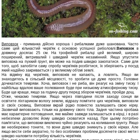
Виповзок
- приманка дійсно хороша і рибалками дуже шанована. Часто
саме цей кільчастий черв'як є основою успішної риболовлі.
Виповзок
в
довжину досягає 25 см. На трофейній рибалці цей великий, широко
поширений, витривалий і швидкий черв'як незамінний. Якщо упустити
виповзка на пухкий грунт, він може на подив швидко закопатися. Саме для
того, щоб запобігти саму спробу черв'яків розбігтися, їх зберігають у посуд
який надійно закривається і у великому об'ємі землі.
На відміну від черв'яків, виповзків не капають, а ловлять. Якщо ви
знаходитесь в сільській місцевості, то зробити це дуже просто. Головне
дочекатися темряви. Хоча, виповзок і не риба, він реагує на зміну тиску. І
найбільш вдалою ваше полювання буде при низькому атмосферному тиску.
Буде ще краще, якщо за годину-другу перед збором черв'яків, пройде дощ.
Отже, чекаємо темряви. Якщо через півгодини після заходу сонця ви
освітите ліхтариком вологу землю, відразу помітите цих черв'яків, виповзли
зі своїх сховищ. Виповзки вкрай рідко повністю залишають свою нірку.
Зазвичай виповзають тільки на довжину свого тіла. Задня частина хробака
має характерне потовщення, яке майже завжди залишається в нірці, і в разі
небезпеки дозволяє йому швидко сховатися назад. При цьому потрібно
пам'ятати, що виповзки виключно чуйно реагують на коливання грунту. Якщо
ви необережно тоните, то вони дуже швидко зникнуть у своїх нірках. Але
якщо вести себе акуратно, то без особливих проблем досягнете своєї мети і
швидко наловити потрібну кількість черв'яків.