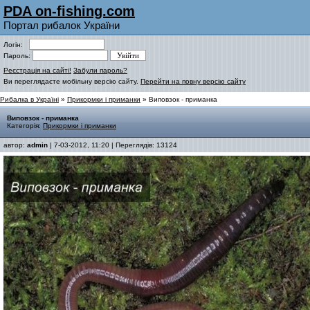
PDA on-fishing.com
Портал рибалок України
Логін:
Пароль:
Реєстрація на сайті!
Забули пароль?
Ви переглядаєте мобільну версію сайту.
Перейти на повну версію сайту
Рибалка в Україні
»
Прикормки і приманки
» Виповзок - приманка
Виповзок - приманка
Категорія:
Прикормки і приманки
автор:
admin
| 7-03-2012, 11:20 | Переглядів: 13124