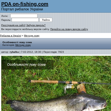
PDA on-fishing.com
Портал рибалок України
Логін:
Пароль:
Реєстрація на сайті!
Забули пароль?
Ви переглядаєте мобільну версію сайту.
Перейти на повну версію сайту
Рибалка в Україні
»
Методи лову
Особливості лову сома
Категорія:
Методи лову
автор:
rybalka
| 7-02-2012, 18:30 | Переглядів: 7823