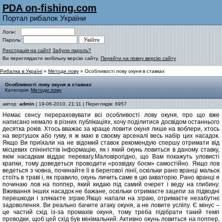
PDA on-fishing.com
Портал рибалок України
Логін:
Пароль:
Реєстрація на сайті!
Забули пароль?
Ви переглядаєте мобільну версію сайту.
Перейти на повну версію сайту
Рибалка в Україні
»
Методи лову
» Особливості лову окуня в ставках
Особливості лову окуня в ставках
Категорія:
Методи лову
автор:
admin
| 19-06-2010, 21:11 | Переглядів: 6957
Немає сенсу перераховувати всі особливості лову окуня, про що вже
написано немало в різних публікаціях, хочу поділитися досвідом останнього
десятка років. Хтось вважає за краще ловити окуня лише на воблери, хтось
на вертушок або гуму, я ж маю в своєму арсеналі весь набір цих насадок.
Якщо Ви приїхали на не відомий ставок рекомендую спершу отримати від
місцевих спінінгістів інформацію, як і який окунь ловиться в даному ставку,
якім насадкам віддає перевагу.Маловірогідно, що Вам покажуть уловисті
крапки, тому доведеться проводити «розвідку боєм» самостійно. Якщо лов
ведеться з човна, починайте її в берегової лінії, оскільки рано вранці мальок
стоїть в траві і, як правило, окунь личить саме в цю акваторію. Рано вранці я
починаю лов на поппер, який кидаю під самий очерет і веду на глибину.
Вживання інших насадок не бажане, оскільки отримаєте зацепи за підводні
перешкоди і злякаєте зграю.Якщо напали на зграю, отримаєте незабутнє
задоволення. Ви реально бачите атаку окуня, а не ловите усліпу. Є мінус –
це частий схід із-за промахів окуня, тому треба підібрати такий темп
проводки, щоб цей схід був мінімальний. Активно окунь ловиться на поппер,