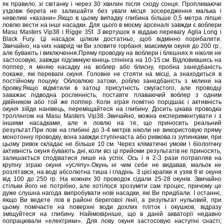
як правило, зі світанку і через 30 хвилин після сходу сонця. Пропливаючи
уздовж берега не залишайте без уваги місця зосередження малька і
невеликі «казани».Якщо в цьому випадку глибина більше 0,5 метра ліпше
ловлю вести на інші насадки. Для цього в моєму арсеналі завжди є воблери
Masu Masters Vip38 і Rigge 35f. З вертушок я віддаю перевагу Aglia Long і
Black Fury. Ці насадок цілком достатньо, щоб відмінно порибалити.
Звичайно, на них навряд чи Ви зловите горбаня, максимум окуня до 200 гр.,
але бувають і виключення.Пряму проводку на воблери і блешнях я ніколи не
застосовую, завжди підсмикую кінець спінінга на 10-15 см. Відловившись на
поппер, я міняю насадку на воблер або блисну, пробна занедбаність
покаже, які переваги окуня. Головне не стояти на місці, а знаходиться в
постійному пошуку. Обловлюю затоки, роблю занедбаність з мілини на
бровку.Якщо відмітили в затоці присутність смугастого, але проводці
заважає підводна рослинність, поставте плаваючий воблер з одним
двійником або той же поппер. Коли зграя помітно порідшає і активність
окуня зійде нанівець, переміщайтеся на глибину. Досить цікава проводка
троллінгом на Masu Masters Vip38. Звичайно, можна експериментувати і з
іншими насадками, але я ловлю на те, що приносить реальний
результат.При лові на глибині до 3-4 метрів ніколи не використовую пряму
монотонну проводку, вона завжди ступінчаста або ривкова із зупинками, при
цьому ривок складає не більше 10 см. Через кліматичні умови і біологічну
активність окуня бувають дні, коли всі ці прийоми результатів не приносять,
залишається сподіватися лише на успіх. Ось і я 2-3 рази потрапляв на
крупну зграю окуня «усліпу».Окунь ні чим себе не видавав, мальок не
розлітався, на воді абсолютна тиша і гладінь. З цієї крапки я узяв 8 кг окуня
від 100 до 250 гр. На кожних 30 проводок сідали 25-28 окунів. Звичайно
стільки його не потрібно, але хотілося зрозуміти сам процес, причому це
дуже слушна нагода випробувати нові насадки, які Ви придбали. І останнє,
якщо Ви ведете лов в районі берегової лінії, а результат нульовий, при
цьому помічаєте на поверхні води дохлих пліток і окушков, відразу
зміщуйтеся на глибину. Найімовірніше, що в даній акваторії недавно
попрацювали «електрики». Для лову окуня застосовую наступні снасті;