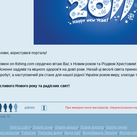
овні, користувачі порталу!
 імені on-fishing.com сердечно вітаю Вас з Новим роком та Різдвом Христовим
йсненні задумів та міцного здоров’я на довгі роки. Нехай ці веселі свята прине
робут, а наступаючий рік стане для нашої рідної України роком миру, злагоди 
ливого Нового року та радісних свят!
admin
При використанні матеріалів, гіперпосилання на
сів: 5)
Карта сайту
,
Ловля щуки
,
Ловля карася
,
Ловля коропа
,
Ловля окуня
ни рибалки
,
Рибалка
,
Рибалка відео
,
Види риб
,
Водоймища України
,
Форум ри