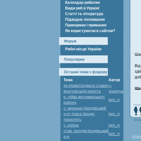
Календар рибалки
Види риб в Україні
Статті та література
Підводне полювання
Прикормки і приманки
Як користуватися сайтом?
Форум
Рибні місця України
Шан
Популярне
Від
зді
Останні теми з форуму
доб
Тема
Автор
як приватизувати ставок,
c-
Щас
консультація юриста
znannya
р. гуйва житомирського
ben_rr
району
с. черниця (бродівський
р-н) траса броди-
ben_rr
тернопіть
(голо
с. срібне
ben_rr
став. лагодів бродівський
ben_rr
р-н
Нови