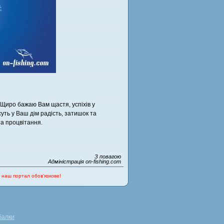
! Щиро бажаю Вам щастя, успіхів у
суть у Ваш дім радість, затишок та
та процвітання.
З повагою
Адміністрація on-fishing.com
 наш портал обов'язкове!
балки