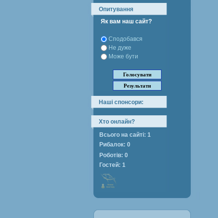
Опитування
Як вам наш сайт?
Сподобався
Не дуже
Може бути
Наші спонсори:
Хто онлайн?
Всього на сайті: 1
Рибалок: 0
Роботів: 0
Гостей: 1