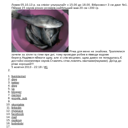
Ловив 05,10,13 р. на спінінг ультралайт з 15,00 до 18,00. Віброхвост 3 см джиг №1.
Піймав 15 окунів різних розмірів,найбільший мав 20 см і 200 гр.
Річка для мене не знайома. Траплялися
зачепи за зілля та гілки при дні, тому проводки робив в півводи вздовж
берега.Надіявся піймати щуку, але зі слів місцевих, щука давно не попадалась.Є
достойні екземпляри окунів.Ставлять сітки,ловлять хватками(пауками). Доїзд до
річки хороший!!!
5 жовтня 2013 - 22:18 /
#1
liveinternet
digg
twitter
digg
ya
blogger
memori
google_sub
vkontakte
linkedin
myspace
facebook
mail
moikrug
bobrdobr