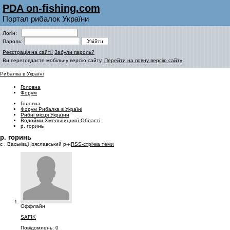
PDA on-fishing.com
Портал рибалок України
Логін:
Пароль:
Реєстрація на сайті!
Забули пароль?
Ви переглядаєте мобільну версію сайту.
Перейти на повну версію сайту
Рибалка в Україні
Головна
Форум
Головна
Форум Рибалка в Україні
Рибні місця України
Водойми Хмельницької Області
р. горинь
р. горинь
с . Васьківці Ізяславський р-н
RSS-стрічка теми
Оффлайн
SAFIK
Повідомлень: 0